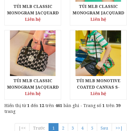
TÚI MLB CLASSIC
TÚI MLB CLASSIC
MONOGRAM JACQUARD
MONOGRAM JACQUARD
S-BOSTON BAG LA
Liên hệ
S-BOSTON BAG BOSTON
Liên hệ
DODGERS
RED SOX
TÚI MLB CLASSIC
TÚI MLB MONOTIVE
MONOGRAM JACQUARD
COATED CANVAS S-
S-BOSTON BAG NEW
Liên hệ
BOSTON BAG NEW YORK
Liên hệ
YORK YANKEES
YANKEES
Hiển thị từ
1
đến
12
trên
461
bản ghi - Trang số
1
trên
39
trang
|<<
Trước
1
2
3
4
5
Sau
>>|