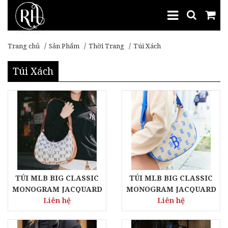
Trang chủ
Sản Phẩm
Thời Trang
Túi Xách
Túi Xách
TÚI MLB BIG CLASSIC
TÚI MLB BIG CLASSIC
MONOGRAM JACQUARD
MONOGRAM JACQUARD
L-HOBO BAG NEW YORK
Liên hệ
L-HOBO BAG BOSTON
Liên hệ
YANKEES - CREAM
RED SOX - L SAND