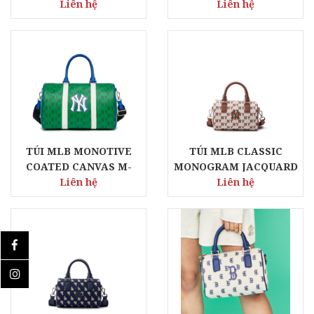
L-HOBO BAG BOSTON
Liên hệ
BOSTON BAG BOSTON
Liên hệ
RED SOX
RED SOX
TÚI MLB MONOTIVE
TÚI MLB CLASSIC
COATED CANVAS M-
MONOGRAM JACQUARD
BOSTON BAG NEW YORK
Liên hệ
S-BOSTON BAG NEW
Liên hệ
YANKEES
YORK YANKEES - D
CREAM